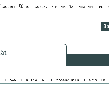
MOODLE
VORLESUNGSVERZEICHNIS
PINNWÄNDE
DE
E
tät
E
AGS
NETZWERKE
MASSNAHMEN
UMWELTBER