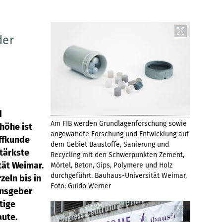
der
d
Am FIB werden Grundlagenforschung sowie
höhe ist
angewandte Forschung und Entwicklung auf
offkunde
dem Gebiet Baustoffe, Sanierung und
stärkste
Recycling mit den Schwerpunkten Zement,
tät Weimar.
Mörtel, Beton, Gips, Polymere und Holz
durchgeführt. Bauhaus-Universität Weimar,
eln bis in
Foto: Guido Werner
ensgeber
tige
aute.