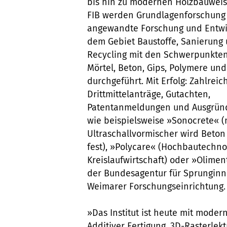
bis hin zu modernen Holzbauwei
FIB werden Grundlagenforschung
angewandte Forschung und Entwi
dem Gebiet Baustoffe, Sanierung
Recycling mit den Schwerpunkte
Mörtel, Beton, Gips, Polymere und
durchgeführt. Mit Erfolg: Zahlreic
Drittmittelanträge, Gutachten,
Patentanmeldungen und Ausgrü
wie beispielsweise »Sonocrete« (
Ultraschallvormischer wird Beton
fest), »Polycare« (Hochbautechno
Kreislaufwirtschaft) oder »Olimen
der Bundesagentur für Sprunginno
Weimarer Forschungseinrichtung.
»Das Institut ist heute mit mode
Additiver Fertigung, 3D-Rasterle