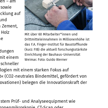
sen – am
 sowie
cklung auf
 und
n Zement,
 Holz
Mit über 60 Mitarbeiter*innen und
he
Drittmitteleinnahmen in Millionenhöhe ist
das F.A. Finger-Institut für Baustoffkunde
(kurz: FIB) die aktuell forschungsstärkste
ndungen
Einrichtung der Bauhaus-Universität
mit einem
Weimar. Foto: Guido Werner
 schneller
logien mit einem starken Fokus auf
t« (CO2-neutrales Bindemittel, gefördert von
vationen) belegen die Innovationskraft der
rnstem Prüf- und Analyseequipment wie
ktronenmikroskopie, CT-Scan oder