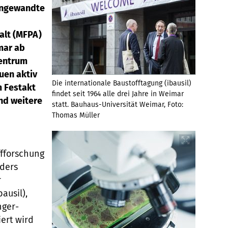
Angewandte
alt (MFPA)
mar ab
entrum
uen aktiv
Die internationale Baustofftagung (ibausil)
m Festakt
findet seit 1964 alle drei Jahre in Weimar
nd weitere
statt. Bauhaus-Universität Weimar, Foto:
Thomas Müller
n
fforschung
nders
r
ausil),
nger-
iert wird