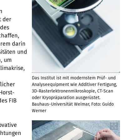
n
t der
 des
chaffen,
erem darin
sitäten und
, um
limakrise,
Das Institut ist mit modernstem Prüf- und
licher
Analyseequipment wie Additiver Fertigung,
3D-Rasterlektronenmikroskopie, CT-Scan
Horst-
oder Kryopräparation ausgerüstet.
des FIB
Bauhaus-Universität Weimar, Foto: Guido
Werner
ovative
chtungen