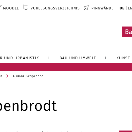
MOODLE
VORLESUNGSVERZEICHNIS
PINNWÄNDE
DE
E
R UND URBANISTIK
BAU UND UMWELT
KUNST 
ni
Alumni-Gespräche
benbrodt