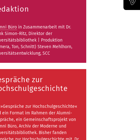
edaktion
Offizieller Vimeo-Kanal der Bauhaus-Univertität Weimar
mni Büro
in Zusammenarbeit mit Dr.
nk Simon-Ritz, Direktor der
versitätsbibliothek | Produktion
mera, Ton, Schnitt) Steven Mehlhorn,
versitätsentwicklung, SCC
espräche zur
ochschulgeschichte
 »Gespräche zur Hochschulgeschichte«
d ein Format im Rahmen der Alumni-
präche, ein Gemeinschaftsprojekt von
mni Büro, Archiv der Moderne und
versitätsbibliothek. Bisher fanden
präche zur Hochschulgeschichte mit
Dr.