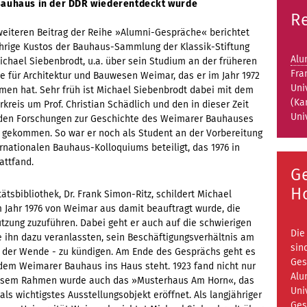
Bauhaus in der DDR wiederentdeckt wurde
R
weiteren Beitrag der Reihe »Alumni-Gespräche« berichtet
ährige Kustos der Bauhaus-Sammlung der Klassik-Stiftung
Alu
chael Siebenbrodt, u.a. über sein Studium an der früheren
Fra
e für Architektur und Bauwesen Weimar, das er im Jahr 1972
Uni
en hat. Sehr früh ist Michael Siebenbrodt dabei mit dem
(Ka
rkreis um Prof. Christian Schädlich und den in dieser Zeit
Uni
den Forschungen zur Geschichte des Weimarer Bauhauses
t gekommen. So war er noch als Student an der Vorbereitung
ernationalen Bauhaus-Kolloquiums beteiligt, das 1976 in
attfand.
G
H
tsbibliothek, Dr. Frank Simon-Ritz, schildert Michael
 Jahr 1976 von Weimar aus damit beauftragt wurde, die
zung zuzuführen. Dabei geht er auch auf die schwierigen
Die
ie ihn dazu veranlassten, sein Beschäftigungsverhältnis am
sin
r der Wende - zu kündigen. Am Ende des Gesprächs geht es
Ges
dem Weimarer Bauhaus ins Haus steht. 1923 fand nicht nur
Alu
diesem Rahmen wurde auch das »Musterhaus Am Horn«, das
Uni
s wichtigstes Ausstellungsobjekt eröffnet. Als langjähriger
Ges