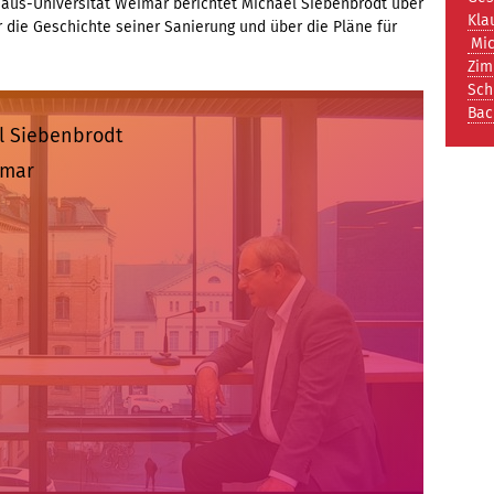
haus-Universität Weimar berichtet Michael Siebenbrodt über
Kla
 die Geschichte seiner Sanierung und über die Pläne für
Mi
Zi
Sch
Bac
l Siebenbrodt
imar