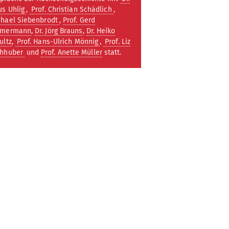
us Uhlig
,
Prof. Christian Schädlich
,
chael Siebenbrodt
,
Prof. Gerd
mmermann
,
Dr. Jörg Brauns
,
Dr. Heiko
ultz
,
Prof. Hans-Ulrich Mönnig
,
Prof. Liz
hhuber
und
Prof. Anette Müller
statt.