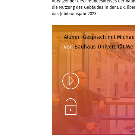
Vorsitzender des Freundeskreises der Bau
die Nutzung des Gebäudes in der DDR, über
das Jubiläumsjahr 2023.
Alumni-Gespräch mit Michae
von
Bauhaus-Universität We
Play
Unlock