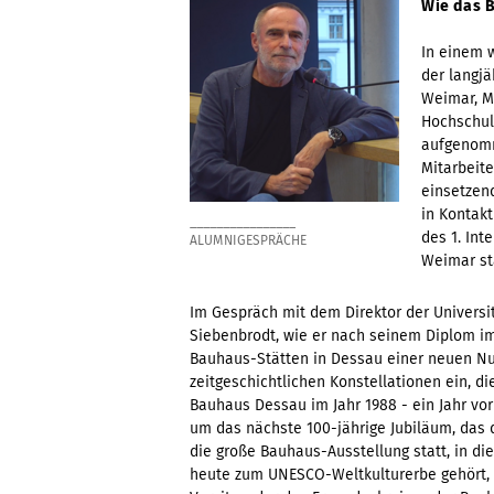
Wie das 
In einem 
der langj
Weimar, Mi
Hochschul
aufgenomm
Mitarbeite
einsetzen
in Kontak
________________
des 1. Int
ALUMNIGESPRÄCHE
Weimar st
Im Gespräch mit dem Direktor der Universitä
Siebenbrodt, wie er nach seinem Diplom im
Bauhaus-Stätten in Dessau einer neuen Nut
zeitgeschichtlichen Konstellationen ein, d
Bauhaus Dessau im Jahr 1988 - ein Jahr vo
um das nächste 100-jährige Jubiläum, das 
die große Bauhaus-Ausstellung statt, in 
heute zum UNESCO-Weltkulturerbe gehört, al