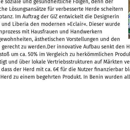
e soziale und gesundheitliche Folgen, denn der
sche Lösungsansätze für verbesserte Herde scheitern
ptanz. Im Auftrag der GIZ entwickelt die Designerin
l und Liberia den modernen »Eclair«. Dieser wurde
ignprozess mit Hausfrauen und Handwerkern
gewohnheiten, ästhetischen Vorstellungen und den
n gerecht zu werden.Der innovative Aufbau senkt den 
toß um ca. 50% im Vergleich zu herkömmlichen Produk
igt und über lokale Vertriebsstrukturen auf Märkten ve
dass der Herd mit ca. 6€ für die Nutzer finanzierbar b
erd zu einem begehrten Produkt. In Benin wurden all