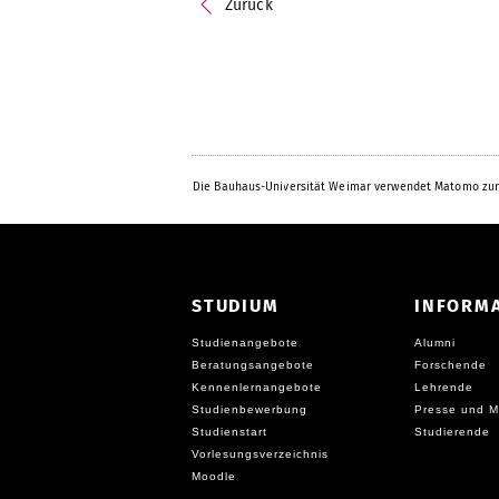
Zurück
Die Bauhaus-Universität Weimar verwendet Matomo zur
STUDIUM
INFORM
Studienangebote
Alumni
Beratungsangebote
Forschende
Kennenlernangebote
Lehrende
Studienbewerbung
Presse und M
Studienstart
Studierende
Vorlesungsverzeichnis
Moodle