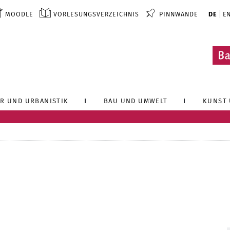
MOODLE
VORLESUNGSVERZEICHNIS
PINNWÄNDE
DE
E
R UND URBANISTIK
BAU UND UMWELT
KUNST 