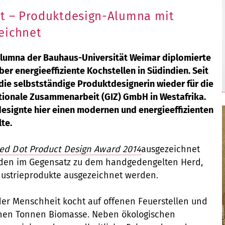
ot – Produktdesign-Alumna mit
eichnet
Alumna der Bauhaus-Universität Weimar diplomierte
ber energieeffiziente Kochstellen in Südindien. Seit
die selbstständige Produktdesignerin wieder für die
ationale Zusammenarbeit (GIZ) GmbH in Westafrika.
designte hier einen modernen und energieeffizienten
te.
ed Dot Product Design Award 2014
ausgezeichnet
rden im Gegensatz zu dem handgedengelten Herd,
ustrieprodukte ausgezeichnet werden.
 der Menschheit kocht auf offenen Feuerstellen und
ionen Tonnen Biomasse. Neben ökologischen