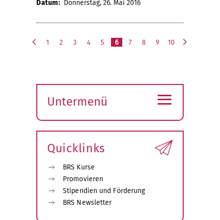
Datum:
Donnerstag, 26. Mai 2016
1
2
3
4
5
6
7
8
9
10
v
n
o
ä
r
c
h
h
≡
e
s
Untermenü
r
t
i
e
Submenü
g
öffnen
e
Quicklinks
BRS Kurse
Promovieren
Stipendien und Förderung
BRS Newsletter