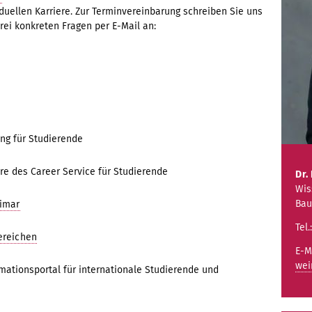
duellen Karriere. Zur Terminvereinbarung schreiben Sie uns
drei konkreten Fragen per E-Mail an:
ng für Studierende
e des Career Service für Studierende
Dr.
Wis
Bau
eimar
Tel.
ereichen
E-M
wei
mationsportal für internationale Studierende und