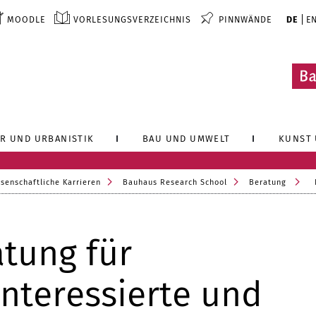
MOODLE
VORLESUNGSVERZEICHNIS
PINNWÄNDE
DE
E
R UND URBANISTIK
BAU UND UMWELT
KUNST 
senschaftliche Karrieren
Bauhaus Research School
Beratung
atung für
nteressierte und