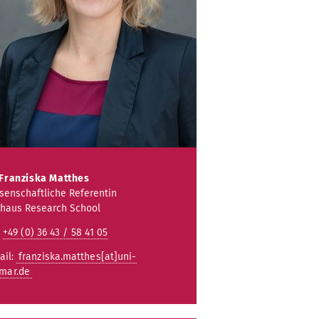
 Franziska Matthes
senschaftliche Referentin
haus Research School
:
+49 (0) 36 43 / 58 41 05
ail:
franziska.matthes[at]uni-
mar.de