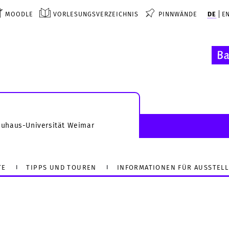
MOODLE
VORLESUNGSVERZEICHNIS
PINNWÄNDE
DE
E
auhaus-Universität Weimar
TE
TIPPS UND TOUREN
INFORMATIONEN FÜR AUSSTEL