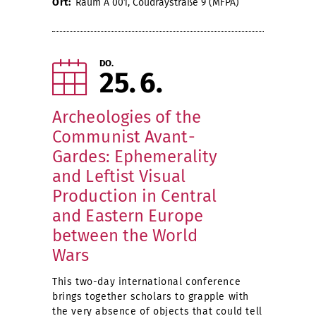
Ort:
Raum A 001, Coudraystraße 9 (MFPA)
DO.
25
6
Archeologies of the
Communist Avant-
Gardes: Ephemerality
and Leftist Visual
Production in Central
and Eastern Europe
between the World
Wars
This two-day international conference
brings together scholars to grapple with
the very absence of objects that could tell