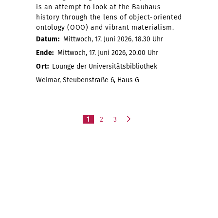
is an attempt to look at the Bauhaus
history through the lens of object-oriented
ontology (OOO) and vibrant materialism.
Datum:
Mittwoch, 17. Juni 2026, 18.30 Uhr
Ende:
Mittwoch, 17. Juni 2026, 20.00 Uhr
Ort:
Lounge der Universitätsbibliothek
Weimar, Steubenstraße 6, Haus G
1
2
3
n
ä
c
h
s
t
e