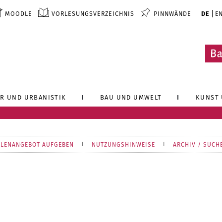
MOODLE
VORLESUNGSVERZEICHNIS
PINNWÄNDE
DE
E
R UND URBANISTIK
BAU UND UMWELT
KUNST 
LLENANGEBOT AUFGEBEN
NUTZUNGSHINWEISE
ARCHIV / SUCH