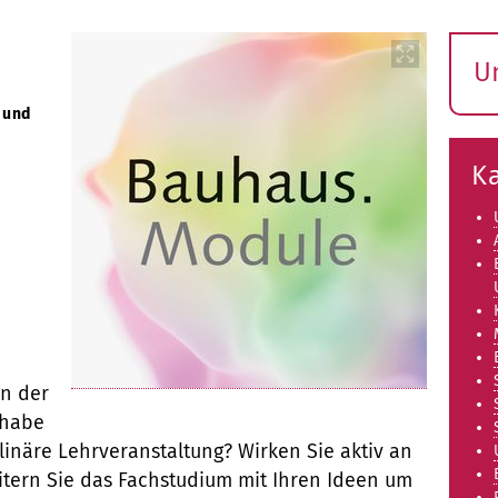
U
S
 und
ö
K
an der
 habe
plinäre Lehrveranstaltung? Wirken Sie aktiv an
tern Sie das Fachstudium mit Ihren Ideen um