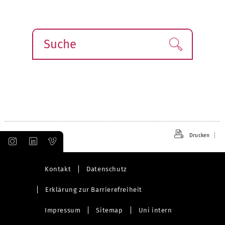
o
ä
r
c
h
h
e
s
Suche
Finden!
r
t
i
e
g
e
Drucken
Kontakt
Datenschutz
Erklärung zur Barrierefreiheit
Impressum
Sitemap
Uni intern