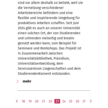
sind vor allem deshalb so beliebt, weil sie
die Vernetzung verschiedener
Arbeitsbereiche befördern und eine
flexible und inspirierende Umgebung für
produktives Arbeiten schaffen. Seit Juni
2024 gibt es auch an unserer Universität
einen solchen Ort, der von Studierenden
und Lehrenden vielseitig und kreativ
genutzt werden kann, zum Beispiel für
Seminare und Workshops. Das Projekt ist
in Zusammenarbeit zwischen
Universitätsbibliothek, Präsidium,
Universitätsentwicklung, dem
Servicezentrum Liegenschaften und dem
StudierendenKonvent entstanden.
mehr
18
19
20
21
22
23
24
25
26
27
v
n