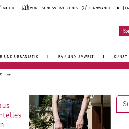
MOODLE
VORLESUNGSVERZEICHNIS
PINNWÄNDE
DE
E
R UND URBANISTIK
BAU UND UMWELT
KUNST 
 Online
Such
aus
telles
on