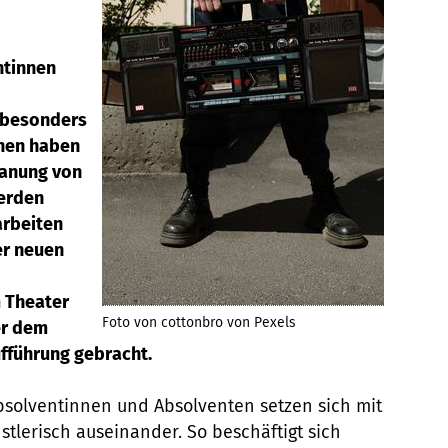
ntinnen
 besonders
onen haben
lanung von
erden
arbeiten
er neuen
 Theater
Foto von cottonbro von Pexels
er dem
ufführung gebracht.
bsolventinnen und Absolventen setzen sich mit
tlerisch auseinander. So beschäftigt sich