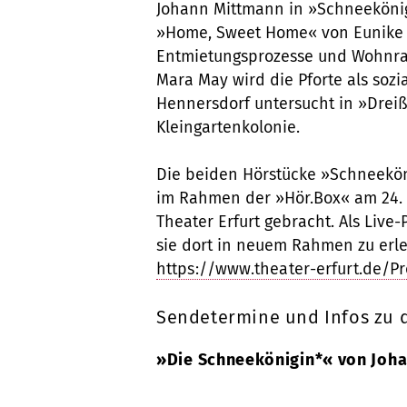
Johann Mittmann in »Schneekönig
»Home, Sweet Home« von Eunike 
Entmietungsprozesse und Wohnraum
Mara May wird die Pforte als soz
Hennersdorf untersucht in »Dreiß
Kleingartenkolonie.
Die beiden Hörstücke »Schneeköni
im Rahmen der »Hör.Box« am 24. M
Theater Erfurt gebracht. Als Liv
sie dort in neuem Rahmen zu erl
https://www.theater-erfurt.de/P
Sendetermine und Infos zu 
»Die Schneekönigin*« von Joh