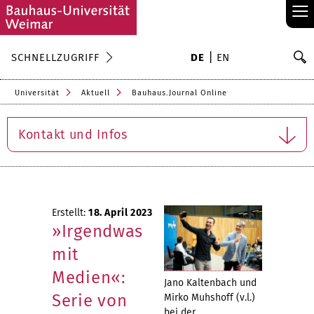
≡
S
SCHNELLZUGRIFF
DE
EN
Su
Universität
Aktuell
Bauhaus.Journal Online
Kontakt und Infos
Erstellt:
18. April 2023
»Irgendwas
mit
Medien«:
Jano Kaltenbach und
Serie von
Mirko Muhshoff (v.l.)
bei der