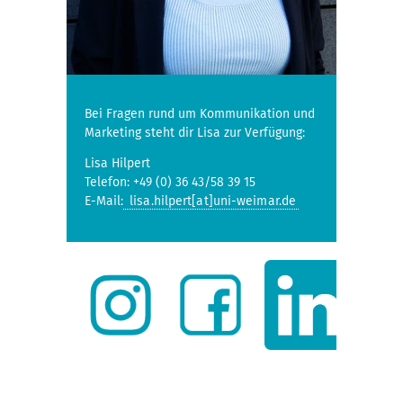
Bei Fragen rund um Kommunikation und
Marketing steht dir Lisa zur Verfügung:
Lisa Hilpert
Telefon: +49 (0) 36 43/58 39 15
E-Mail:
lisa.hilpert[at]uni-weimar.de