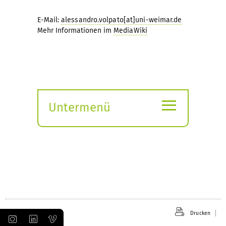
E-Mail:
alessandro.volpato[at]uni-weimar.de
Mehr Informationen im
MediaWiki
≡
Untermenü
Submenü
öffnen
Drucken