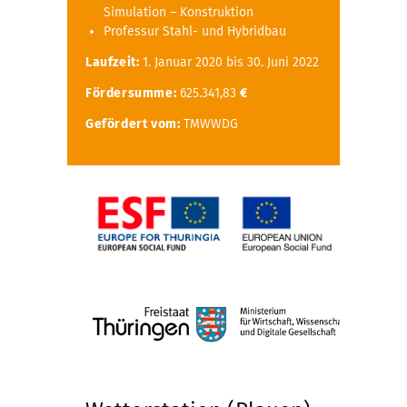
Simulation – Konstruktion
Professur Stahl- und Hybridbau
Laufzeit:
1. Januar 2020 bis 30. Juni 2022
Fördersumme:
625.341,83
€
Gefördert vom:
TMWWDG