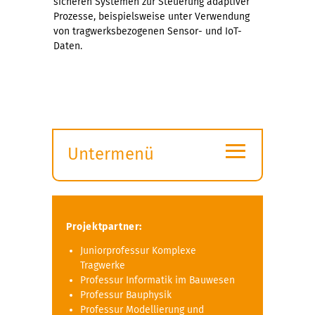
sicheren Systemen zur Steuerung adaptiver
Prozesse, beispielsweise unter Verwendung
von tragwerksbezogenen Sensor- und IoT-
Daten.
≡
Untermenü
Submenü
öffnen
Projektpartner:
Juniorprofessur Komplexe
Tragwerke
Professur Informatik im Bauwesen
Professur Bauphysik
Professur Modellierung und