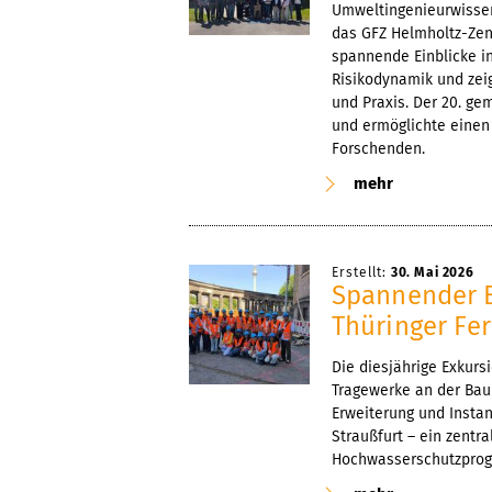
Umweltingenieurwisse
das GFZ Helmholtz-Zen
spannende Einblicke i
Risikodynamik und zeig
und Praxis. Der 20. g
und ermöglichte einen
Forschenden.
mehr
Erstellt:
30. Mai 2026
Spannender B
Thüringer Fe
Die diesjährige Exkur
Tragewerke an der Bauh
Erweiterung und Inst
Straußfurt – ein zentr
Hochwasserschutzpro