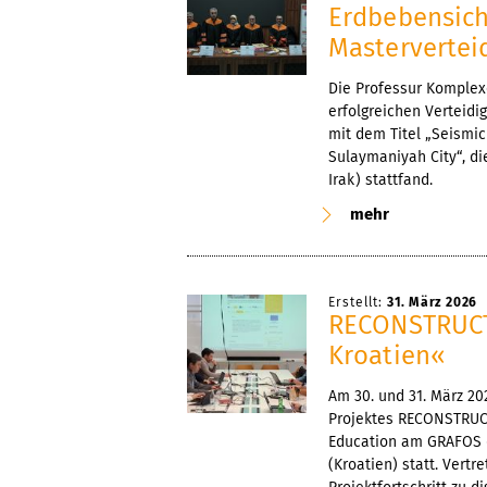
Erdbebensiche
Mastervertei
Die Professur Komplexe
erfolgreichen Verteidi
mit dem Titel „Seismic
Sulaymaniyah City“, di
Irak) stattfand.
mehr
Erstellt:
31. März 2026
RECONSTRUCT 
Kroatien«
Am 30. und 31. März 2
Projektes RECONSTRUCT:
Education am GRAFOS de
(Kroatien) statt. Vert