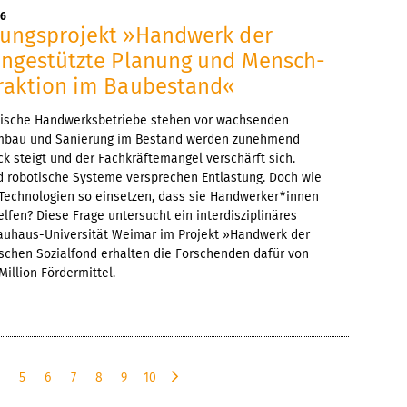
26
ungsprojekt »Handwerk der
engestützte Planung und Mensch-
raktion im Baubestand«
dische Handwerksbetriebe stehen vor wachsenden
mbau und Sanierung im Bestand werden zunehmend
ck steigt und der Fachkräftemangel verschärft sich.
d robotische Systeme versprechen Entlastung. Doch wie
 Technologien so einsetzen, dass sie Handwerker*innen
elfen? Diese Frage untersucht ein interdisziplinäres
auhaus-Universität Weimar im Projekt »Handwerk der
schen Sozialfond erhalten die Forschenden dafür von
Million Fördermittel.
4
5
6
7
8
9
10
n