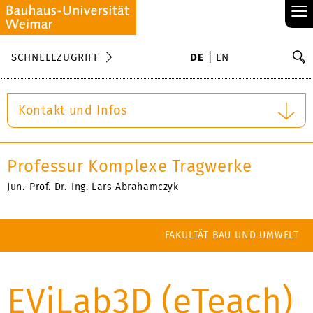
≡
S
SCHNELLZUGRIFF
DE
EN
Su
Kontakt und Infos
Professur Komplexe Tragwerke
Jun.-Prof. Dr.-Ing. Lars Abrahamczyk
FAKULTÄT BAU UND UMWELT
EViLab3D (eTeach)