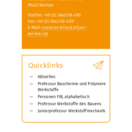
99423 Weimar
Telefon: +49 (0) 3643/58 4761
Fax: +49 (0) 3643/58 4759
E-Mail:
susanne.kilian[at]uni-
weimar.de
Quicklinks
Aktuelles
Professur Bauchemie und Polymere
Werkstoffe
Personen FIB, alphabetisch
Professur Werkstoffe des Bauens
Juniorprofessur Werkstoffmechanik