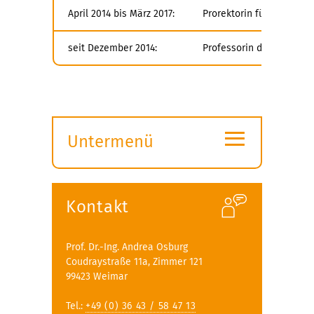
April 2014 bis März 2017:
Prorektorin für Forschu
seit Dezember 2014:
Professorin der Professu
≡
Untermenü
Submenü
öffnen
Kontakt
Prof. Dr.-Ing. Andrea Osburg
Coudraystraße 11a, Zimmer 121
99423 Weimar
Tel.:
+49 (0) 36 43 / 58 47 13