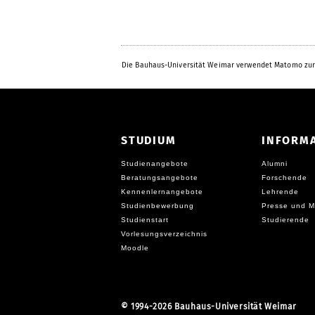
Die Bauhaus-Universität Weimar verwendet Matomo zur
STUDIUM
INFORM
Studienangebote
Alumni
Beratungsangebote
Forschende
Kennenlernangebote
Lehrende
Studienbewerbung
Presse und M
Studienstart
Studierende
Vorlesungsverzeichnis
Moodle
©
1994-2026 Bauhaus-Universität Weimar