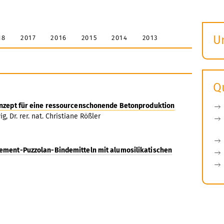
U
18
2017
2016
2015
2014
2013
S
ö
Q
onzept für eine ressourcenschonende Betonproduktion
g, Dr. rer. nat. Christiane Rößler
Zement-Puzzolan-Bindemitteln mit alumosilikatischen