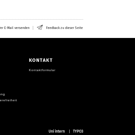
er E-Mail versenden
Feedback zu dieser Seite
KONTAKT
Kontaktformular
ung
erefreiheit
Uni intern
TYPO3