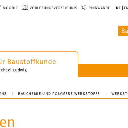
MOODLE
VORLESUNGSVERZEICHNIS
PINNWÄNDE
DE
E
 für Baustoffkunde
-Michael Ludwig
ENS
BAUCHEMIE UND POLYMERE WERKSTOFFE
WERKST
nen