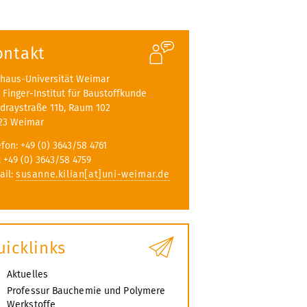
ontakt
haus-Universität Weimar
A. Finger-Institut für Baustoffkunde
draystraße 11b, Raum 102
23 Weimar
efon: +49 (0) 3643/58 4761
: +49 (0) 3643/58 4759
ail:
susanne.kilian[at]uni-weimar.de
uicklinks
Aktuelles
Professur Bauchemie und Polymere
Werkstoffe