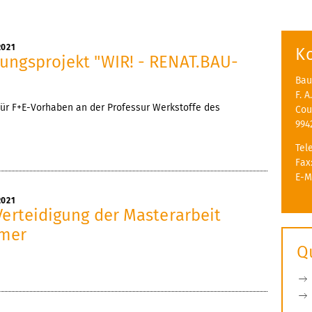
2021
K
ungsprojekt "WIR! - RENAT.BAU-
Bau
F. 
r F+E-Vorhaben an der Professur Werkstoffe des
Cou
994
Tel
Fax
E-M
2021
Verteidigung der Masterarbeit
umer
Q