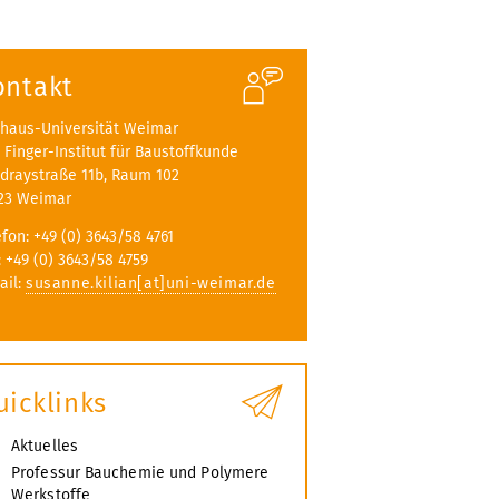
ontakt
haus-Universität Weimar
A. Finger-Institut für Baustoffkunde
draystraße 11b, Raum 102
23 Weimar
efon: +49 (0) 3643/58 4761
: +49 (0) 3643/58 4759
ail:
susanne.kilian[at]uni-weimar.de
uicklinks
Aktuelles
Professur Bauchemie und Polymere
Werkstoffe