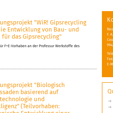
K
ungsprojekt "WiR! Gipsrecycling
die Entwicklung von Bau- und
Bau
F. 
 für das Gipsrecycling"
Cou
994
r F+E-Vorhaben an der Professur Werkstoffe des
Tel
Fax
E-M
ungsprojekt "Biologisch
Q
assaden basierend auf
technologie und
ligenz" (Teilvorhaben: