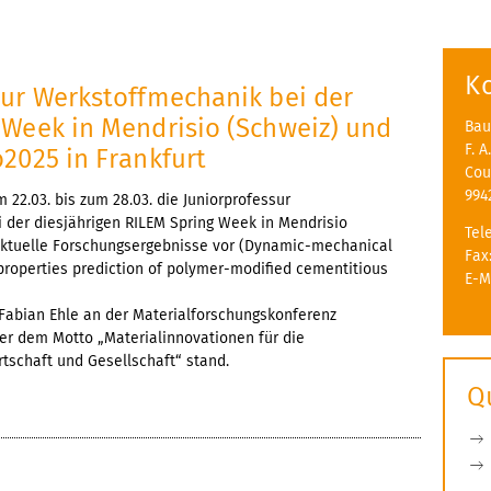
K
sur Werkstoffmechanik bei der
 Week in Mendrisio (Schweiz) und
Bau
F. 
2025 in Frankfurt
Cou
994
 22.03. bis zum 28.03. die Juniorprofessur
 der diesjährigen RILEM Spring Week in Mendrisio
Tel
 aktuelle Forschungsergebnisse vor (Dynamic-mechanical
Fax
 properties prediction of polymer-modified cementitious
E-M
 Fabian Ehle an der Materialforschungskonferenz
ter dem Motto „Materialinnovationen für die
tschaft und Gesellschaft“ stand.
Q