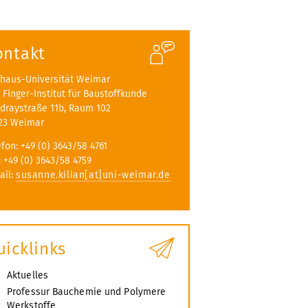
ontakt
haus-Universität Weimar
A. Finger-Institut für Baustoffkunde
draystraße 11b, Raum 102
23 Weimar
efon: +49 (0) 3643/58 4761
: +49 (0) 3643/58 4759
ail:
susanne.kilian[at]uni-weimar.de
uicklinks
Aktuelles
Professur Bauchemie und Polymere
Werkstoffe