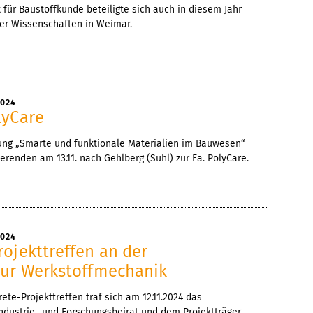
ut für Baustoffkunde beteiligte sich auch in diesem Jahr
er Wissenschaften in Weimar.
2024
lyCare
ng „Smarte und funktionale Materialien im Bauwesen“
erenden am 13.11. nach Gehlberg (Suhl) zur Fa. PolyCare.
2024
ojekttreffen an der
sur Werkstoffmechanik
ete-Projekttreffen traf sich am 12.11.2024 das
ndustrie- und Forschungsbeirat und dem Projektträger.