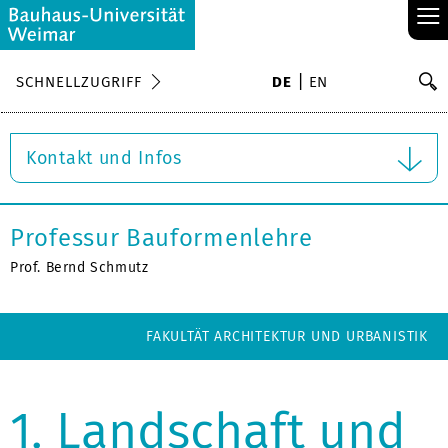
≡
S
SCHNELLZUGRIFF
DE
EN
Su
Kontakt und Infos
Professur Bauformenlehre
Prof. Bernd Schmutz
FAKULTÄT ARCHITEKTUR UND URBANISTIK
1. Landschaft und