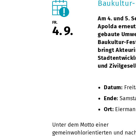
Baukultur-
Am 4. und 5. 
FR.
Apolda erneut 
4
9
gebaute Umwel
Baukultur-Fest
bringt Akteur
Stadtentwicklu
und Zivilgese
Datum:
Freit
Ende:
Samsta
Ort:
Eierman
Unter dem Motto einer
gemeinwohlorientierten und nach