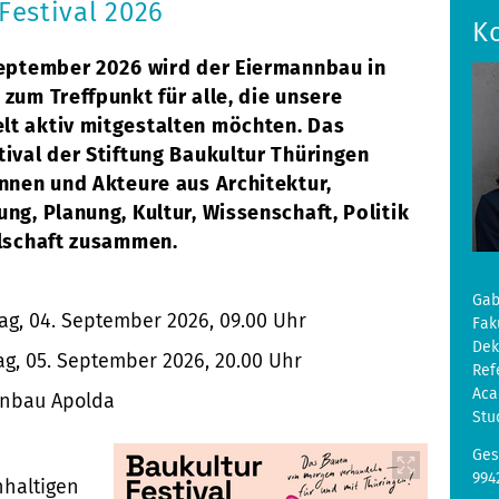
Festival 2026
K
September 2026 wird der Eiermannbau in
zum Treffpunkt für alle, die unsere
t aktiv mitgestalten möchten. Das
ival der Stiftung Baukultur Thüringen
innen und Akteure aus Architektur,
ng, Planung, Kultur, Wissenschaft, Politik
llschaft zusammen.
Gab
ag, 04. September 2026, 09.00 Uhr
Fak
De
g, 05. September 2026, 20.00 Uhr
Ref
Aca
nbau Apolda
Stu
Ges
994
haltigen