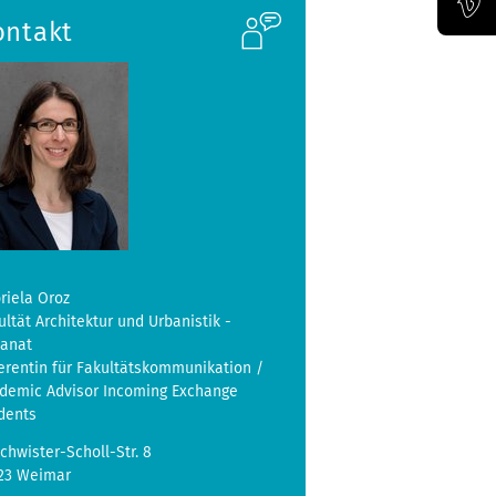
ontakt
Offizieller Vimeo-Kanal der Bauhaus-Univertität Weimar
riela Oroz
ultät Architektur und Urbanistik -
kanat
erentin für Fakultätskommunikation /
demic Advisor Incoming Exchange
dents
chwister-Scholl-Str. 8
23 Weimar