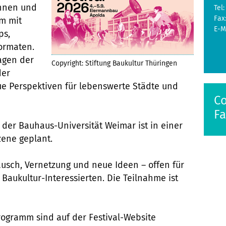
innen und
Tel:
Fax
mm mit
E-M
ps,
Formaten.
ragen der
Copyright: Stiftung Baukultur Thüringen
der
e Perspektiven für lebenswerte Städte und
Co
Fa
 der Bauhaus-Universität Weimar ist in einer
szene geplant.
ausch, Vernetzung und neue Ideen – offen für
Baukultur-Interessierten. Die Teilnahme ist
ogramm sind auf der Festival-Website