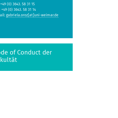
 +49 (0) 3643. 58 31 15
: +49 (0) 3643. 58 31 14
ail:
gabriela.oroz[at]uni-weimar.de
de of Conduct der
kultät