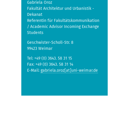
Gabriela Oroz
Fakultät Architektur und Urbanistik -
Dekanat
Referentin für Fakultätskommunikation
/ Academic Advisor Incoming Exchange
Students
Geschwister-Scholl-Str. 8
99423 Weimar
Tel: +49 (0) 3643. 58 31 15
Fax: +49 (0) 3643. 58 31 14
E-Mail:
gabriela.oroz[at]uni-weimar.de