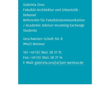
Gabriela Oroz
Fakultät Architektur und Urbanistik -
Dekanat
Referentin für Fakultätskommunikation
/ Academic Advisor Incoming Exchange
Students
Geschwister-Scholl-Str. 8
99423 Weimar
Tel: +49 (0) 3643. 58 31 15
Fax: +49 (0) 3643. 58 31 14
E-Mail:
gabriela.oroz[at]uni-weimar.de