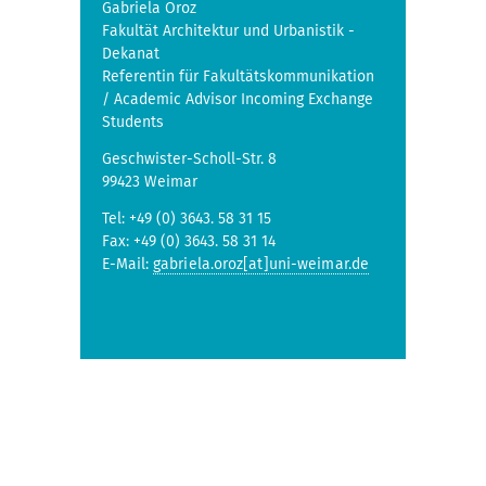
Gabriela Oroz
Fakultät Architektur und Urbanistik -
Dekanat
Referentin für Fakultätskommunikation
/ Academic Advisor Incoming Exchange
Students
Geschwister-Scholl-Str. 8
99423 Weimar
Tel: +49 (0) 3643. 58 31 15
Fax: +49 (0) 3643. 58 31 14
E-Mail:
gabriela.oroz[at]uni-weimar.de