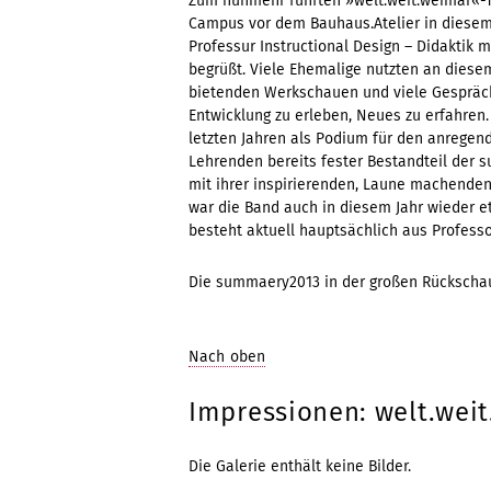
Zum nunmehr fünften »welt.weit.weimar«-T
Campus vor dem Bauhaus.Atelier in diesem J
Professur Instructional Design – Didaktik
begrüßt. Viele Ehemalige nutzten an die
bietenden Werkschauen und viele Gespräch
Entwicklung zu erleben, Neues zu erfahren
letzten Jahren als Podium für den anrege
Lehrenden bereits fester Bestandteil der 
mit ihrer inspirierenden, Laune machende
war die Band auch in diesem Jahr wieder 
besteht aktuell hauptsächlich aus Profess
Die summaery2013 in der großen Rückscha
Nach oben
Impressionen: welt.wei
Die Galerie enthält keine Bilder.