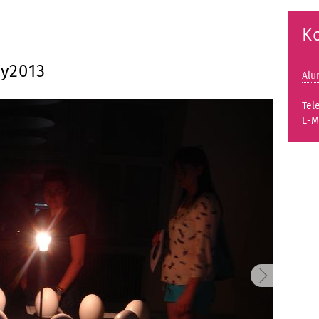
K
y2013
Alu
Tel
E-M