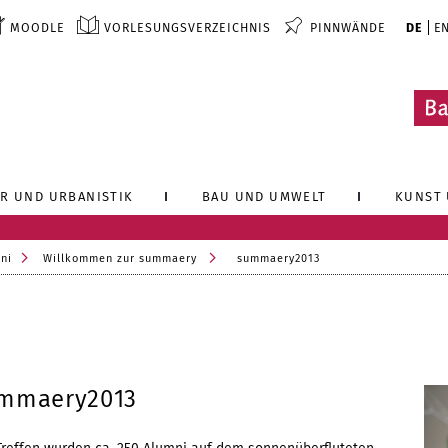
MOODLE
VORLESUNGSVERZEICHNIS
PINNWÄNDE
DE
E
R UND URBANISTIK
BAU UND UMWELT
KUNST 
ni
Willkommen zur summaery
summaery2013
ummaery2013