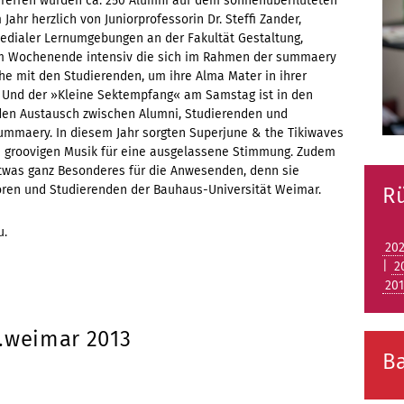
reffen wurden ca. 250 Alumni auf dem sonnenüberfluteten
ahr herzlich von Juniorprofessorin Dr. Steffi Zander,
 medialer Lernumgebungen an der Fakultät Gestaltung,
sem Wochenende intensiv die sich im Rahmen der summaery
e mit den Studierenden, um ihre Alma Mater in ihrer
. Und der »Kleine Sektempfang« am Samstag ist in den
nden Austausch zwischen Alumni, Studierenden und
summaery. In diesem Jahr sorgten Superjune & the Tikiwaves
n groovigen Musik für eine ausgelassene Stimmung. Zudem
etwas ganz Besonderes für die Anwesenden, denn sie
oren und Studierenden der Bauhaus-Universität Weimar.
R
u.
20
|
2
20
t.weimar 2013
B