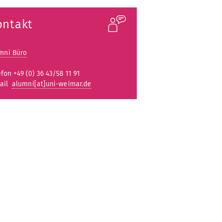
ontakt
mni Büro
efon +49 (0) 36 43/58 11 91
ail
alumni[at]uni-weimar.de