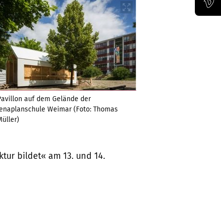
Offizieller Vimeo-Kanal der Bauhaus-Univertität Weimar
Pavillon auf dem Gelände der
Jenaplanschule Weimar (Foto: Thomas
Müller)
tur bildet« am 13. und 14.