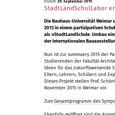
Erstellt:
29. September 2015
StadtLandSchulLabor er
Die Bauhaus-Universität Weimar u
2013 in einem partizipativen Sc
als »StadtLandSchule. Umbau eine
der Internationalen Bauausstellun
Nun ist zur summaery 2015 der Pa
Studierenden der Fakultät Archite
Ideen für das zukunftsweisende 
Eltern, Lehrern, Schülern und Ex
Dieses Projekt stellen Prof. Sch
November 2015 in Weimar vor.
Zum
Gesamtprogramm des Symp
Ebenfalls geöffnet sind die
Anmel