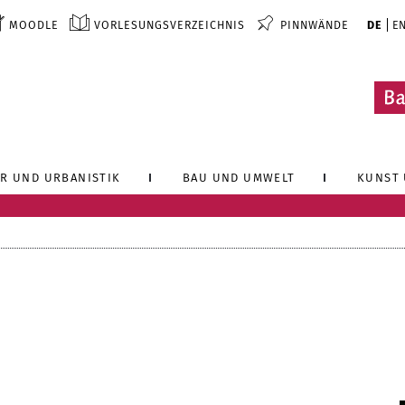
MOODLE
VORLESUNGSVERZEICHNIS
PINNWÄNDE
DE
E
R UND URBANISTIK
BAU UND UMWELT
KUNST 