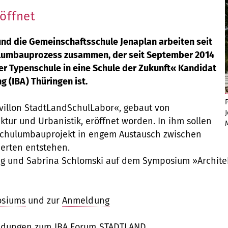
öffnet
nd die Gemeinschaftsschule Jenaplan arbeiten seit
hulumbauprozess zusammen, der seit September 2014
r Typenschule in eine Schule der Zukunft« Kandidat
g (IBA) Thüringen ist.
villon StadtLandSchulLabor«, gebaut von
ktur und Urbanistik, eröffnet worden. In ihm sollen
Schulumbauprojekt in engem Austausch zwischen
perten entstehen.
önig und Sabrina Schlomski auf dem Symposium »Architek
osiums
und zur
Anmeldung
dungen zum IBA Forum STADTLAND