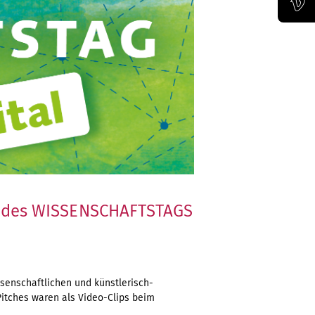
Offizieller Vimeo-Kanal der Bauhaus-Univertität Weimar
des WISSENSCHAFTSTAGS
ssenschaftlichen und künstlerisch-
Pitches waren als Video-Clips beim