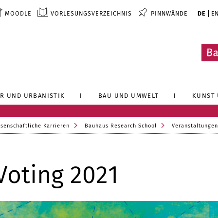
MOODLE
VORLESUNGSVERZEICHNIS
PINNWÄNDE
DE
E
R UND URBANISTIK
BAU UND UMWELT
KUNST 
senschaftliche Karrieren
Bauhaus Research School
Veranstaltungen
Voting 2021