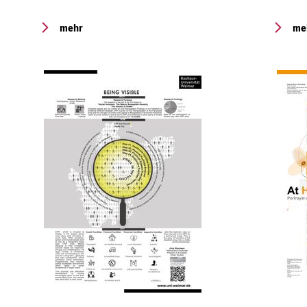
mehr
me