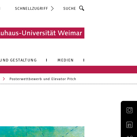
Suche
N
SCHNELLZUGRIFF
UND GESTALTUNG
MEDIEN
Posterwettbewerb und Elevator Pitch
Offizieller Account der Bauhaus-Universität Weimar auf Instagram
Offizieller Account der Bauhaus-Universität Weimar auf LinkedIn