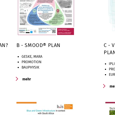
BAN?
B - SMOOD® PLAN
C - 
PLA
GESKE, MARA
PROMOTION
IPL
BAUPHYSIK
PR
EUR
mehr
me