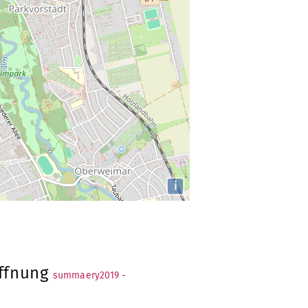
i
ffnung
summaery2019 -