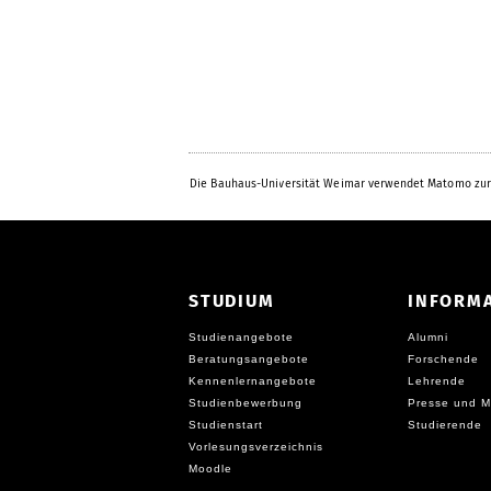
Die Bauhaus-Universität Weimar verwendet Matomo zur
STUDIUM
INFORM
Studienangebote
Alumni
Beratungsangebote
Forschende
Kennenlernangebote
Lehrende
Studienbewerbung
Presse und M
Studienstart
Studierende
Vorlesungsverzeichnis
Moodle