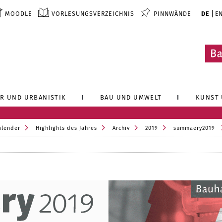
MOODLE
VORLESUNGSVERZEICHNIS
PINNWÄNDE
DE
E
R UND URBANISTIK
BAU UND UMWELT
KUNST 
alender
Highlights des Jahres
Archiv
2019
summaery2019