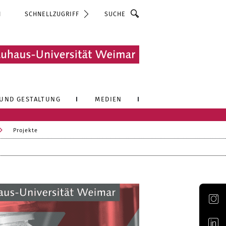
Suche
N
SCHNELLZUGRIFF
UND GESTALTUNG
MEDIEN
Projekte
Offizieller Account der Bauhaus-Universität Weimar auf Instagram