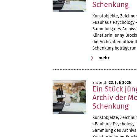
Schenkung
Kunstobjekte, Zeichnu
»Bauhaus Psychology –
Sammlung des Archivs 
Künstlerin Jenny Broc
die Archivalien offizie
Schenkung beträgt rund
mehr
Erstellt:
23. Juli 2026
Ein Stück jü
Archiv der M
Schenkung
Kunstobjekte, Zeichnu
»Bauhaus Psychology –
Sammlung des Archivs 
Künstlerin Jenny Broc