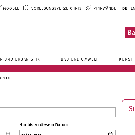
MOODLE
VORLESUNGSVERZEICHNIS
PINNWÄNDE
DE
E
R UND URBANISTIK
BAU UND UMWELT
KUNST 
 Online
Such
Nur bis zu diesem Datum