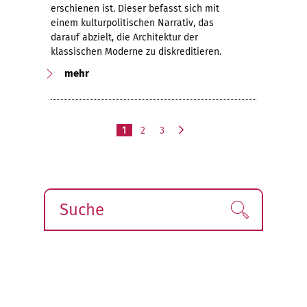
erschienen ist. Dieser befasst sich mit
einem kulturpolitischen Narrativ, das
darauf abzielt, die Architektur der
klassischen Moderne zu diskreditieren.
mehr
1
2
3
n
ä
c
h
s
Suche
Finden!
t
e