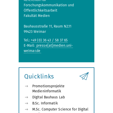
Forschungskommunikation und
Öffentlichkeitsarbeit
Fakultät Medien
Bauhausstraße 11, Raum N2.11
99423 Weimar
Tel.:
+49 (0) 36 43 / 58 37 65
E-Mail:
presse[at]medien.uni-
weimar.de
Quicklinks
Promotionsprojekte
Medieninformatik
Digital Bauhaus Lab
B.Sc. Informatik
M.Sc. Computer Science for Digital