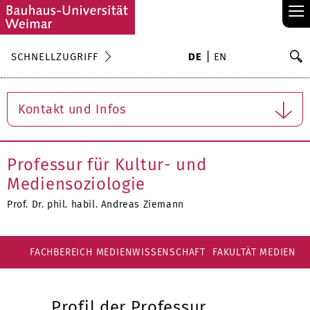
≡
S
SCHNELLZUGRIFF
DE
EN
Su
Kontakt und Infos
Professur für Kultur- und
Mediensoziologie
Prof. Dr. phil. habil. Andreas Ziemann
FACHBEREICH MEDIENWISSENSCHAFT
FAKULTÄT MEDIEN
Profil der Professur