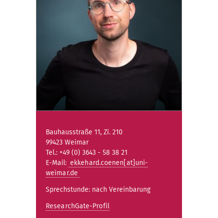
Bauhausstraße 11, Zi. 210
99423 Weimar
Tel.: +49 (0) 3643 - 58 38 21
E-Mail:
ekkehard.coenen[at]uni-
weimar.de
Sprechstunde: nach Vereinbarung
ResearchGate-Profil