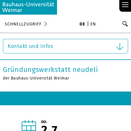
≡
S
SCHNELLZUGRIFF
DE
EN
Su
Kontakt und Infos
Gründungswerkstatt neudeli
der Bauhaus-Universität Weimar
DO.
2
7