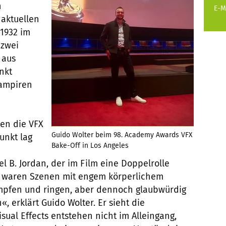
n
E-M
 aktuellen
 1932 im
 zwei
 aus
nkt
Vampiren
ten die VFX
Guido Wolter beim 98. Academy Awards VFX
unkt lag
Bake-Off in Los Angeles
l B. Jordan, der im Film eine Doppelrolle
d waren Szenen mit engem körperlichem
ämpfen und ringen, aber dennoch glaubwürdig
, erklärt Guido Wolter. Er sieht die
sual Effects entstehen nicht im Alleingang,