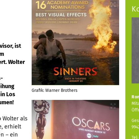
K
isor, ist
lm
rt. Wolter
s-
eihung
Grafik: Warner Brothers
 in Los
Ro
aumen!
Mit
Öff
 Wolter als
Ges
, erhielt
994
n – ein
Tel