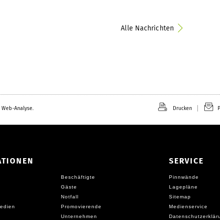
Alle Nachrichten
 Web-Analyse.
Drucken
P
ATIONEN
SERVICE
Beschäftigte
Pinnwände
Gäste
Lagepläne
Notfall
Sitemap
edien
Promovierende
Medienservice
Unternehmen
Datenschutzerklär