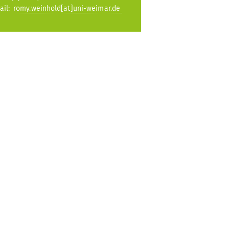
ail:
romy.weinhold[at]uni-weimar.de