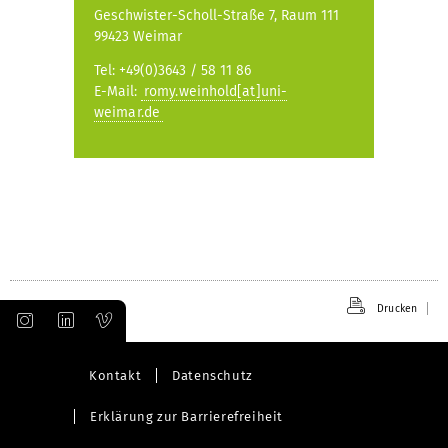
Geschwister-Scholl-Straße 7, Raum 111
99423 Weimar
Tel: +49(0)3643 / 58 11 86
E-Mail:
romy.weinhold[at]uni-
weimar.de
Drucken
Kontakt
Datenschutz
Erklärung zur Barrierefreiheit