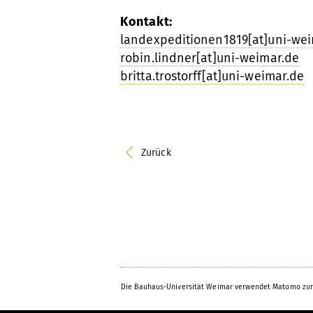
Kontakt:
landexpeditionen1819[at]uni-we
robin.lindner[at]uni-weimar.de
britta.trostorff[at]uni-weimar.de
Zurück
Die Bauhaus-Universität Weimar verwendet Matomo zur