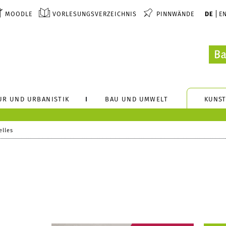
MOODLE
VORLESUNGSVERZEICHNIS
PINNWÄNDE
DE
E
UR UND URBANISTIK
BAU UND UMWELT
KUNST
elles