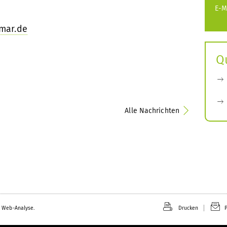
E-M
imar.de
Q
Alle Nachrichten
 Web-Analyse.
Drucken
P