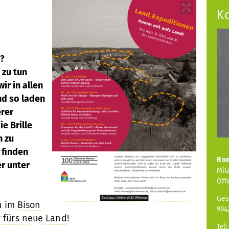
K
e?
 zu tun
ir in allen
nd so laden
erer
e Brille
n zu
 finden
Ro
r unter
Mit
Öff
Ges
h im
Bison
994
 fürs neue Land
!
Tel