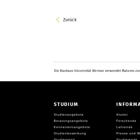
Zurück
Die Bauhaus-Universität Weimar verwendet Matomo zur
STUDIUM
INFORM
Studienangebote
Alumni
Beratungsangebote
Forschende
Kennenlernangebote
Lehrende
Studienbewerbung
Presse und M
Studienstart
Studierende