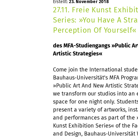
Erstellt:
23. November 2018
27.11. Freie Kunst Exhibi
Series: »You Have A Str
Perception Of Yourself«
des MFA-Studiengangs »Public Ar
Artistic Strategies«
Come join the International stud
Bauhaus-Universität's MFA Prog
»Public Art And New Artistic Strat
we transform our studios into an 
space for one night only. Students
present a variety of artworks, inst
and performances as part of the 
Kunst Exhibition Series« of the Fac
and Design, Bauhaus-Universität 