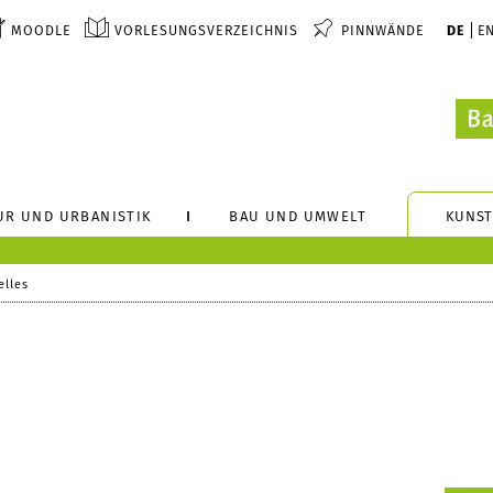
MOODLE
VORLESUNGSVERZEICHNIS
PINNWÄNDE
DE
E
UR UND URBANISTIK
BAU UND UMWELT
KUNST
elles