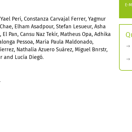
E-M
Yael Peri, Constanza Carvajal Ferrer, Yagmur
Chae, Elham Asadpour, Stefan Lesueur, Asha
Q
g, El Pan, Cansu Naz Tekir, Matheus Opa, Adhika
alonga Pessoa, Maria Paula Maldonado,
errez, Nathalia Azuero Suárez, Miguel Bnrstr,
er and Lucía Diegó.
.