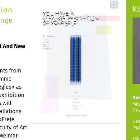
K
tion
ange
t And New
ents from
ramme
egies« as
exhibition
Ro
 will
Mit
allations
Öff
»Freie
Ges
ulty of Art
994
Weimar.
Tel