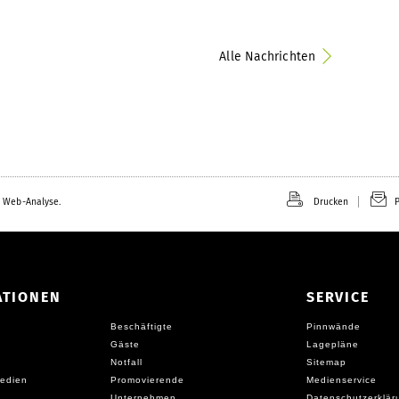
Alle Nachrichten
 Web-Analyse.
Drucken
P
ATIONEN
SERVICE
Beschäftigte
Pinnwände
Gäste
Lagepläne
Notfall
Sitemap
edien
Promovierende
Medienservice
Unternehmen
Datenschutzerklär