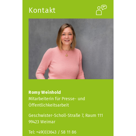
Kontakt
Romy Weinhold
Mitarbeiterin für Presse- und
Öffentlichkeitsarbeit
Geschwister-Scholl-Straße 7, Raum 111
99423 Weimar
Tel: +49(0)3643 / 58 11 86