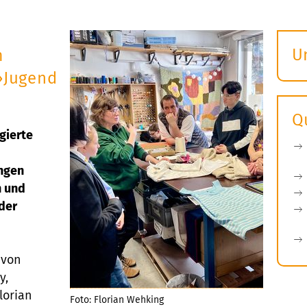
U
m
S
»Jugend
ö
Q
gierte
ngen
n und
der
 von
y,
lorian
Foto: Florian Wehking