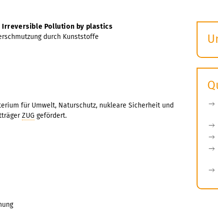
Irreversible Pollution by plastics
U
Verschmutzung durch Kunststoffe
S
ö
Q
erium für Umwelt, Naturschutz, nukleare Sicherheit und
tträger
ZUG
gefördert.
chung