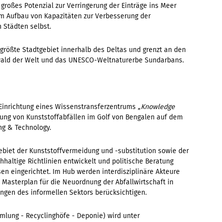
großes Potenzial zur Verringerung der Einträge ins Meer
dem Aufbau von Kapazitäten zur Verbesserung der
 Städten selbst.
s größte Stadtgebiet innerhalb des Deltas und grenzt an den
ld der Welt und das UNESCO-Weltnaturerbe Sundarbans.
e Einrichtung eines Wissenstransferzentrums „
Knowledge
ung von Kunststoffabfällen im Golf von Bengalen auf dem
ng & Technology.
iet der Kunststoffvermeidung und -substitution sowie der
hhaltige Richtlinien entwickelt und politische Beratung
en eingerichtet. Im Hub werden interdisziplinäre Akteure
 Masterplan für die Neuordnung der Abfallwirtschaft in
ngen des informellen Sektors berücksichtigen.
mlung - Recyclinghöfe - Deponie) wird unter