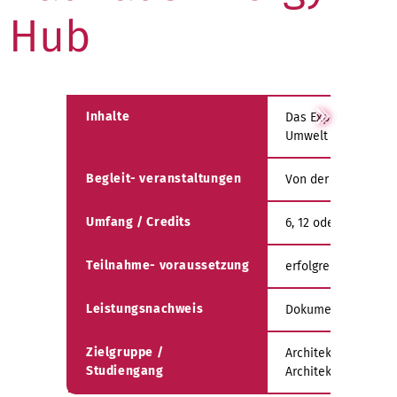
Hub
Inhalte
Das Experimental
Umwelt unter Leitu
Begleit- veranstaltungen
Von der Professur 
Umfang / Credits
6, 12 oder 18 ECTS
Teilnahme- voraussetzung
erfolgreich abgesc
Leistungsnachweis
Dokumentation und
Zielgruppe /
Architektur, Bachelo
Studiengang
Architektur, Master