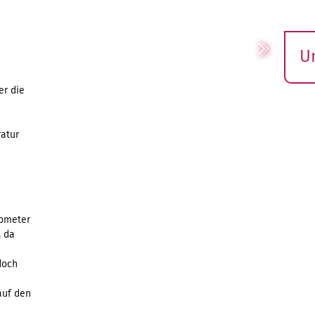
U
S
er die
ö
atur
nometer
, da
doch
auf den