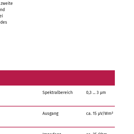
 zweite
und
ei
 des
Spektralbereich
0,3 ... 3 µm
Ausgang
ca. 15 µV/Wm²