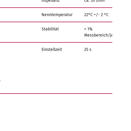
Impedanz
ca. 35 Ohm
Nenntemperatur
22°C +/- 2 °C
Stabilität
< 1%
Messbereich/Jahr
Einstellzeit
25 s
s