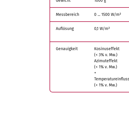
Gewicht
1000 g
Messbereich
0 ... 1500 W/m²
Auflösung
0,1 W/m²
Genauigkeit
Kosinuseffekt
(< 3% v. Mw.)
Azimuteffekt
(< 1% v. Mw.)
+
Temperatureinflus
(< 1% v. Mw.)