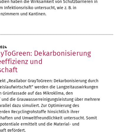
udien haben die Wirksamkeit von Schutzbarrieren in
nfektionsrisiko untersucht, wie z. B. in
enzimmern und Kantinen.
2024
ayToGreen: Dekarbonisierung
effizienz und
schaft
ekt „Reallabor GrayToGreen: Dekarbonisierung durch
reislaufwirtschaft“ werden die Langzeitauswirkungen
en Grünfassade auf das Mikroklima, den
und die Grauwasserreinigungsleistung über mehrere
allel dazu simuliert. Zur Optimierung des
rden Recyclingrohstoffe hinsichtlich ihrer
chaften und Umweltfreundlichkeit untersucht. Somit
otentiale ermittelt und die Material- und
aft gefördert.