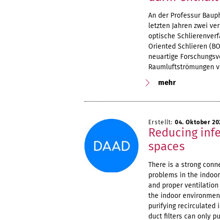
An der Professur Baup
letzten Jahren zwei v
optische Schlierenver
Oriented Schlieren (B
neuartige Forschungsv
Raumluftströmungen v
mehr
Erstellt:
04. Oktober 20
Reducing infe
spaces
There is a strong conn
problems in the indoor
and proper ventilation 
the indoor environment
purifying recirculated i
duct filters can only p