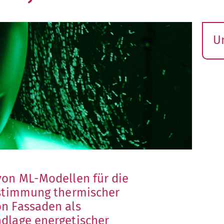
U
S
ö
von ML-Modellen für die
estimmung thermischer
n Fassaden als
dlage energetischer