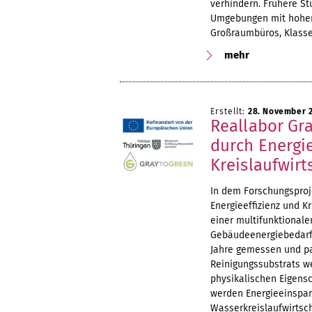
verhindern. Frühere St
Umgebungen mit hohem I
Großraumbüros, Klass
mehr
Erstellt:
28. November 
Reallabor Gr
durch Energie
Kreislaufwirt
In dem Forschungsproj
Energieeffizienz und K
einer multifunktional
Gebäudeenergiebedarf 
Jahre gemessen und par
Reinigungssubstrats we
physikalischen Eigens
werden Energieeinsparp
Wasserkreislaufwirtsch