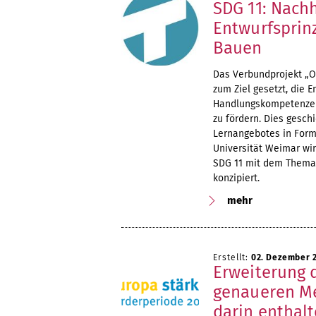
SDG 11: Nach
Entwurfsprin
Bauen
Das Verbundprojekt „O
zum Ziel gesetzt, die 
Handlungskompetenzen 
zu fördern. Dies gesch
Lernangebotes in Form
Universität Weimar wi
SDG 11 mit dem Thema 
konzipiert.
mehr
Erstellt:
02. Dezember 
Erweiterung 
genaueren Me
darin enthal