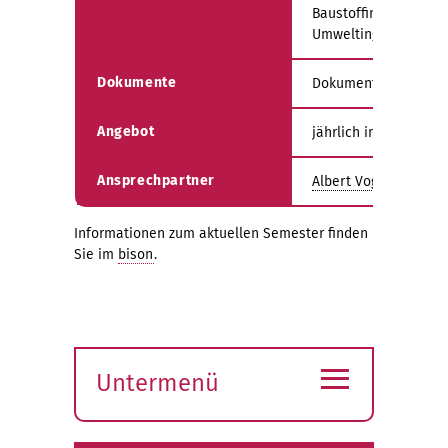
Baustoffingenieurwis
Umweltingenieurwis
Dokumente
Dokumente zur Vorle
Angebot
jährlich im Winterse
Ansprechpartner
Albert Vogel
Informationen zum aktuellen Semester finden
Sie im
bison
.
≡
Untermenü
Submenü
öffnen