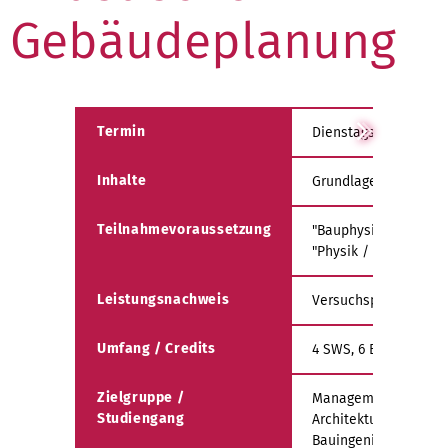
Gebäudeplanung
Termin
Dienstags, 09:15 - 12:
Inhalte
Grundlagen Akustik, 
Teilnahmevoraussetzung
"Bauphysik" (Fak. A)
"Physik / Bauphysik" 
Leistungsnachweis
Versuchsprotokolle, 
Umfang / Credits
4 SWS, 6 ECTS
Zielgruppe /
Management [Bau Imm
Studiengang
Architektur
Bauingenieurwesen