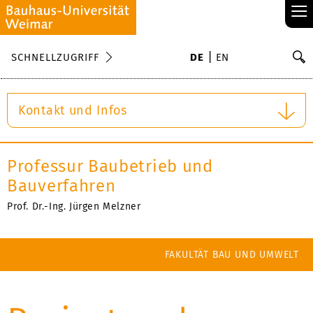
≡
S
SCHNELLZUGRIFF
DE
EN
Su
Kontakt und Infos
Professur Baubetrieb und
Bauverfahren
Prof. Dr.-Ing. Jürgen Melzner
FAKULTÄT BAU UND UMWELT