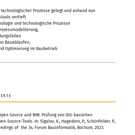
 technologischer Prozesse gelegt und anhand von
tools vertieft
nologie und technologische Prozesse
ozessmodellierung,
ungsfällen
on Bauabläufen,
nd Optimierung im Baubetrieb
JEKTE
3) Open Source und BIM: Prüfung von IDS-basierten
Source-Tools. In: Sigalov, K., Hagedorn, P., Schönfelder, P.,
Proceedings of the 34. Forum Bauinformatik, Bochum, 2023.