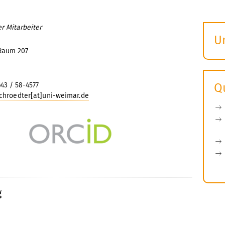
r Mitarbeiter
U
 Raum 207
S
ö
643 / 58-4577
Q
schroedter[at]uni-weimar.de
g