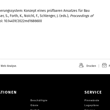
ifizierungssystem: Konzept eines prüfbaren Ansatzes für Bau
r, S., Forth, K., Noichl, F., Schlenger, J. (eds.),
Proceedings of
oi: 10.14459/2022md1686600
 Web-Analyse.
Drucken
P
ATIONEN
SERVICE
Beschäftigte
Pinnwände
Gäste
Lagepläne